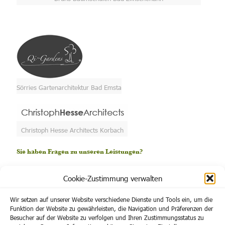
Sörries Gartenarchitektur Bad Emsta
Christoph Hesse Architects Korbach
Sie haben Fragen zu unseren Leistungen?
Wenn Sie Fragen zu unseren Angeboten oder sonstige Wünsche
Cookie-Zustimmung verwalten
haben, können Sie gerne eine E-Mail schreiben. Wir werden uns
umgehend mit Ihnen in Verbindung setzen.
Sie können uns aber auch einfach anrufen unter der Rufnummer
Wir setzen auf unserer Website verschiedene Dienste und Tools ein, um die
06454 / 397.
Funktion der Website zu gewährleisten, die Navigation und Präferenzen der
Besucher auf der Website zu verfolgen und Ihren Zustimmungsstatus zu