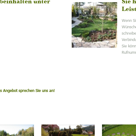
 beinhalten unter
Sie 
Leis
Wenn Si
Wünsche
schreib
Verbind
Sie kön
Rufnu
es Angebot sprechen Sie uns an!