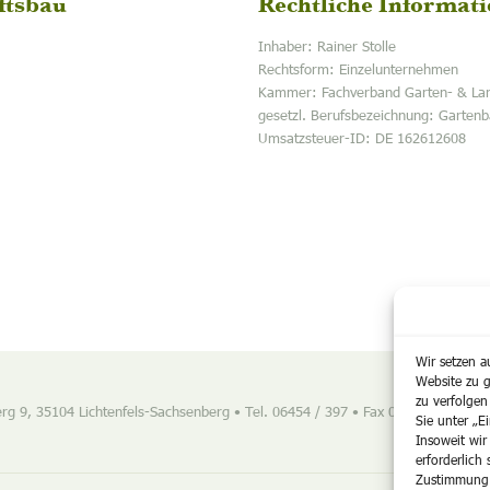
ftsbau
Rechtliche Informat
Inhaber: Rainer Stolle
Rechtsform: Einzelunternehmen
Kammer: Fachverband Garten- & La
gesetzl. Berufsbezeichnung: Gartenb
Umsatzsteuer-ID: DE 162612608
Wir setzen a
Website zu g
zu verfolge
g 9, 35104 Lichtenfels-Sachsenberg • Tel. 06454 / 397 • Fax 06454 / 12 30 •
Sie unter „E
Insoweit wir
erforderlich 
Zustimmung